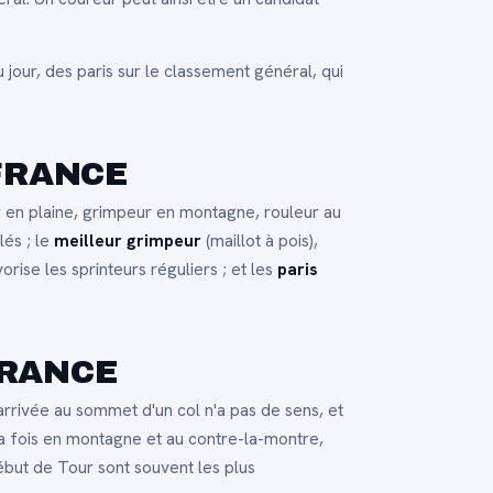
 jour, des paris sur le classement général, qui
 FRANCE
teur en plaine, grimpeur en montagne, rouleur au
lés ; le
meilleur grimpeur
(maillot à pois),
vorise les sprinteurs réguliers ; et les
paris
FRANCE
arrivée au sommet d'un col n'a pas de sens, et
 la fois en montagne et au contre-la-montre,
début de Tour sont souvent les plus