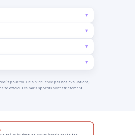
▾
▾
▾
▾
coût pour toi. Cela n'influence pas nos évaluations,
ite officiel. Les paris sportifs sont strictement
.