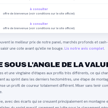
à consulter
offre de bienvenue (voir conditions sur le site officiel)
à consulter
offre de bienvenue (voir conditions sur le site officiel)
ouvent le meilleur prix de notre panel, marchés profonds et cash-
aisir une cote avant qu'elle ne bouge.
Lis notre avis complet
.
E SOUS L'ANGLE DE LA VALU
es et une vingtaine d'étapes aux profils très différents, ce qui c
uvent au sprint dans les derniers hectomètres, une étape de monta
e un profil de coureur totalement différent. Miser sans tenir comp
e.
rée, avec des écarts qui se creusent principalement en montagne e
alistes du sprint massif, rarement en lutte pour le classement gén