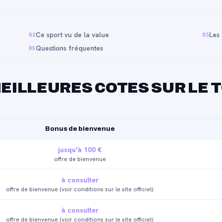
Ce sport vu de la value
Les 
02
03
Questions fréquentes
05
EILLEURES COTES SUR LE 
Bonus de bienvenue
jusqu'à 100 €
offre de bienvenue
à consulter
offre de bienvenue (voir conditions sur le site officiel)
à consulter
offre de bienvenue (voir conditions sur le site officiel)